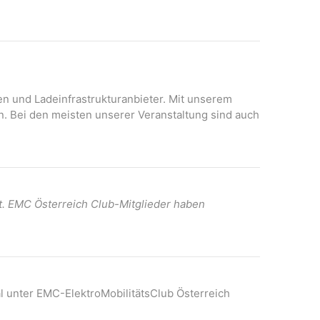
N
A
a
n
v
s
i
i
c
g
h
onen und Ladeinfrastrukturanbieter. Mit unserem
a
t
n. Bei den meisten unserer Veranstaltung sind auch
t
e
n
i
-
o
N
n
a
t. EMC Österreich Club-Mitglieder haben
v
i
g
a
t
l unter EMC-ElektroMobilitätsClub Österreich
i
o