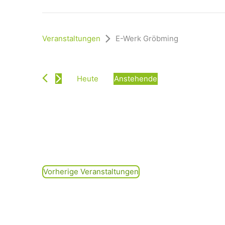
Veranstaltungen
E-Werk Gröbming
Heute
Anstehende
D
a
t
u
m
w
ä
h
Vorherige
Veranstaltungen
l
e
n
.