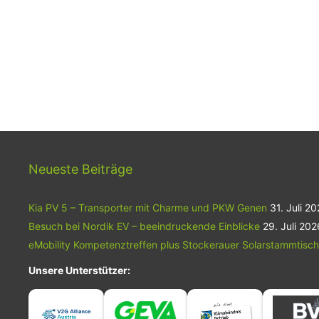
Neueste Beiträge
Kia PV 5 – Transporter mit Charme und PKW Genen
31. Juli 2
Besuch bei Nordik EV – beeindruckende Einblicke
29. Juli 202
eMobility Kompetenztreffen plus Stockerauer Solarstammtisch
Unsere Unterstützer: