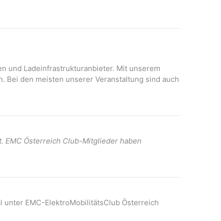
N
A
a
n
v
s
i
i
c
g
h
onen und Ladeinfrastrukturanbieter. Mit unserem
a
t
n. Bei den meisten unserer Veranstaltung sind auch
t
e
n
i
-
o
N
n
a
t. EMC Österreich Club-Mitglieder haben
v
i
g
a
t
l unter EMC-ElektroMobilitätsClub Österreich
i
o