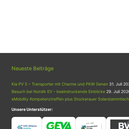
Neueste Beiträge
Kia PV 5 – Transporter mit Charme und PKW Genen
31. Juli 2
Besuch bei Nordik EV – beeindruckende Einblicke
29. Juli 202
eMobility Kompetenztreffen plus Stockerauer Solarstammtisch
Unsere Unterstützer: