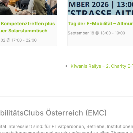
y Kompetenztreffen plus
Tag der E-Mobilität – Altmü
uer Solarstammtisch
September 18 @ 13:00
-
19:00
02 @ 17:00
-
22:00
Kiwanis Rallye – 2. Charity E
ilitätsClubs Österreich (EMC)
ität interessiert sind: für Privatpersonen, Betriebe, Institutione
 Veranstaltungsangebot wollen wir umfassend zu allen Themen r