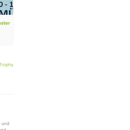
nster
-Trophy
n und
und