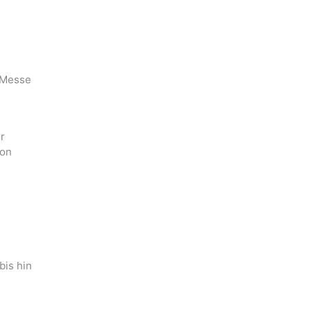
e Messe
r
von
is hin