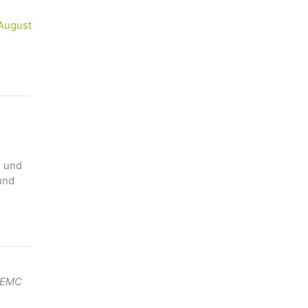
 August
n und
und
. EMC