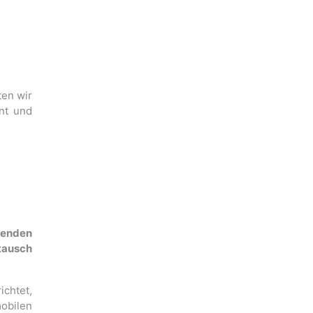
ten wir
nt und
ndenden
tausch
ichtet,
mobilen