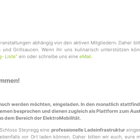
eranstaltungen abhängig von den aktiven Mitgliedern. Daher bit
und Grillsaucen. Wenn ihr uns kulinarisch unterstützen kön
g- Liste“
ein oder schreibe uns eine
eMail
.
kommen!
s noch werden möchten, eingeladen. In den monatlich stattfi
hemen besprochen und dienen zugleich als Plattform zum Aus
s dem Bereich der ElektroMobilität.
 Schloss Steyregg eine
professionelle Ladeinfrastruktur
einger
ebenfalls vor Ort laden können. Daher bitten wir euch, eure 