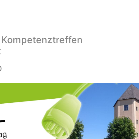
/ Kompetenztreffen
t
0