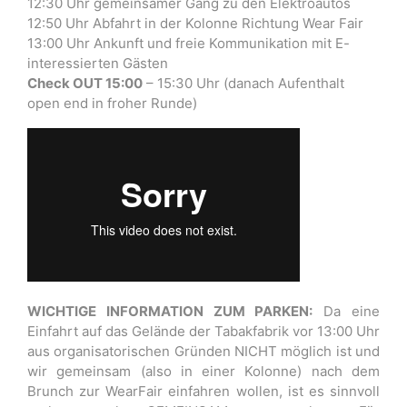
12:30 Uhr gemeinsamer Gang zu den Elektroautos
12:50 Uhr Abfahrt in der Kolonne Richtung Wear Fair
13:00 Uhr Ankunft und freie Kommunikation mit E-
interessierten Gästen
Check OUT 15:00
– 15:30 Uhr (danach Aufenthalt
open end in froher Runde)
WICHTIGE INFORMATION ZUM PARKEN:
Da eine
Einfahrt auf das Gelände der Tabakfabrik vor 13:00 Uhr
aus organisatorischen Gründen NICHT möglich ist und
wir gemeinsam (also in einer Kolonne) nach dem
Brunch zur WearFair einfahren wollen, ist es sinnvoll