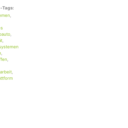
-Tags:
temen
,
es
oauto
,
ät
,
zsystemen
n
,
ffen
,
arbeit
,
attform