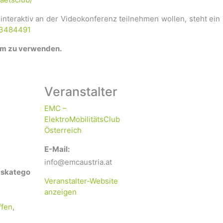
 interaktiv an der Videokonferenz teilnehmen wollen, steht ei
73484491
am zu verwenden.
Veranstalter
EMC –
ElektroMobilitätsClub
Österreich
E-Mail:
info@emcaustria.at
gskatego
Veranstalter-Website
anzeigen
ffen
,