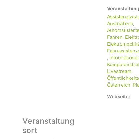
Veranstaltung
Assistenzsys
AustriaTech
,
Automatisiert
Fahren
,
Elektr
Elektromobilit
Fahrassisten
,
Informatione
Kompetenztre
Livestream
,
Öffentlichkeits
Österreich
,
Pl
Webseite:
Veranstaltung
sort