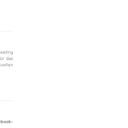
Meeting
für das
uellen
book-