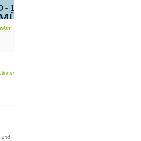
nster
 Jänner
n und