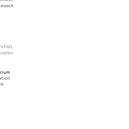
tausch
ichtet,
mobilen