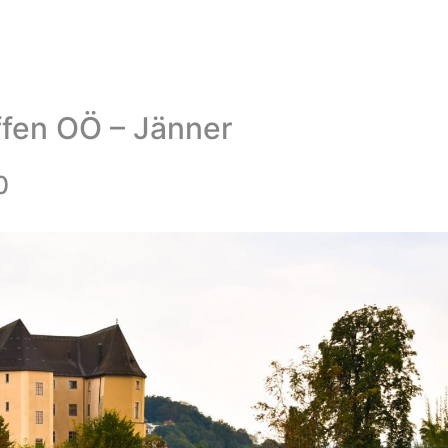
ffen OÖ – Jänner
0