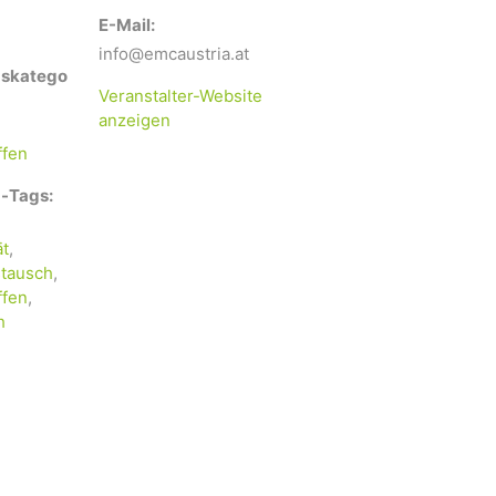
E-Mail:
info@emcaustria.at
gskatego
Veranstalter-Website
anzeigen
ffen
-Tags:
ät
,
tausch
,
ffen
,
h