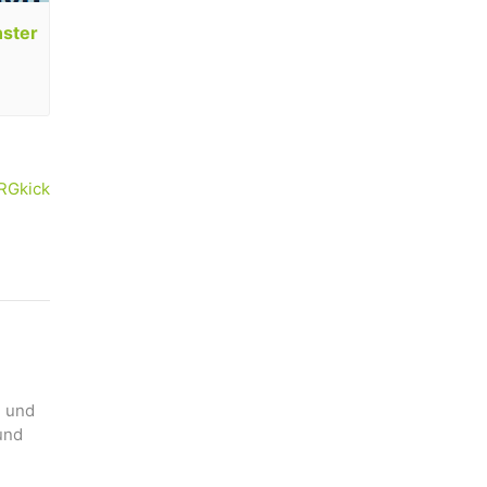
nster
RGkick
n und
und