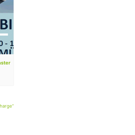
nster
charge“