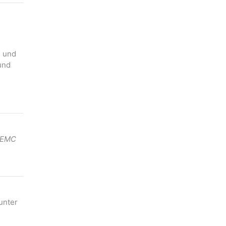
n und
und
. EMC
unter