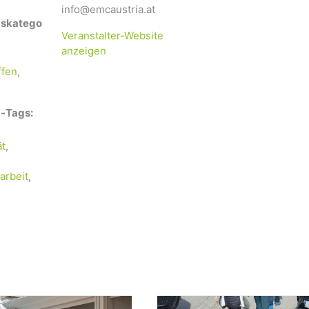
info@emcaustria.at
gskatego
Veranstalter-Website
anzeigen
ffen
,
-Tags:
ät
,
arbeit
,