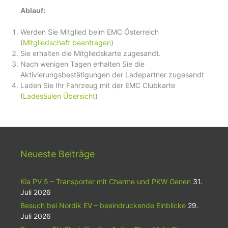
Ablauf:
Werden Sie Mitglied beim EMC Österreich
(
Mitgliedschaft beantragen
)
Sie erhalten die Mitgliedskarte zugesandt.
Nach wenigen Tagen erhalten Sie die
Aktivierungsbestätigungen der Ladepartner zugesandt
Laden Sie Ihr Fahrzeug mit der EMC Clubkarte
(
Ladesäulen Übersicht
)
Neueste Beiträge
Kia PV 5 – Transporter mit Charme und PKW Genen
31.
Juli 2026
Besuch bei Nordik EV – beeindruckende Einblicke
29.
Juli 2026