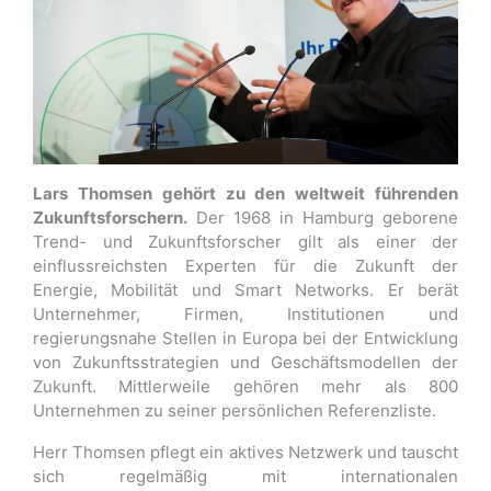
Lars Thomsen gehört zu den weltweit führenden
Zukunftsforschern.
Der 1968 in Hamburg geborene
Trend- und Zukunftsforscher gilt als einer der
einflussreichsten Experten für die Zukunft der
Energie, Mobilität und Smart Networks. Er berät
Unternehmer, Firmen, Institutionen und
regierungsnahe Stellen in Europa bei der Entwicklung
von Zukunftsstrategien und Geschäftsmodellen der
Zukunft. Mittlerweile gehören mehr als 800
Unternehmen zu seiner persönlichen Referenzliste.
Herr Thomsen pflegt ein aktives Netzwerk und tauscht
sich regelmäßig mit internationalen