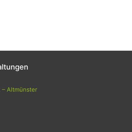
ltungen
t – Altmünster