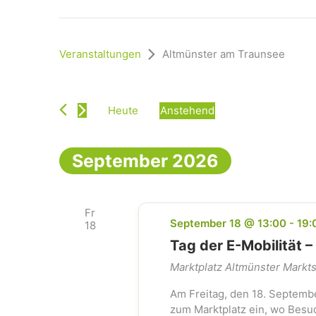
Veranstaltungen
Altmünster am Traunsee
Heute
Anstehend
D
a
t
September 2026
u
m
w
Fr
ä
September 18 @ 13:00
-
19:
18
h
Tag der E-Mobilität 
l
e
Marktplatz Altmünster
Markts
n
Am Freitag, den 18. Septembe
.
zum Marktplatz ein, wo Besu