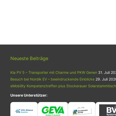
Neueste Beiträge
Kia PV 5 – Transporter mit Charme und PKW Genen
31. Juli 2
Besuch bei Nordik EV – beeindruckende Einblicke
29. Juli 202
eMobility Kompetenztreffen plus Stockerauer Solarstammtisch
Unsere Unterstützer: