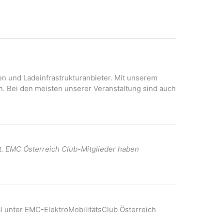
g
N
A
a
n
v
s
i
i
c
g
h
onen und Ladeinfrastrukturanbieter. Mit unserem
a
t
n. Bei den meisten unserer Veranstaltung sind auch
t
e
n
i
-
o
N
n
a
t. EMC Österreich Club-Mitglieder haben
v
i
g
a
t
l unter EMC-ElektroMobilitätsClub Österreich
i