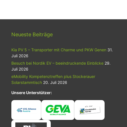
Neueste Beiträge
Kia PV 5 – Transporter mit Charme und PKW Genen
31.
Juli 2026
Besuch bei Nordik EV – beeindruckende Einblicke
29.
Juli 2026
eMobility Kompetenztreffen plus Stockerauer
Solarstammtisch
20. Juli 2026
Unsere Unterstützer: