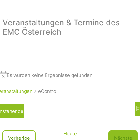
Veranstaltungen & Termine des
EMC Österreich
Es wurden keine Ergebnisse gefunden.
eranstaltungen
eControl
A
nstehende
L
n
i
s
s
t
i
Heute
V
Vorherige
Nächste
e