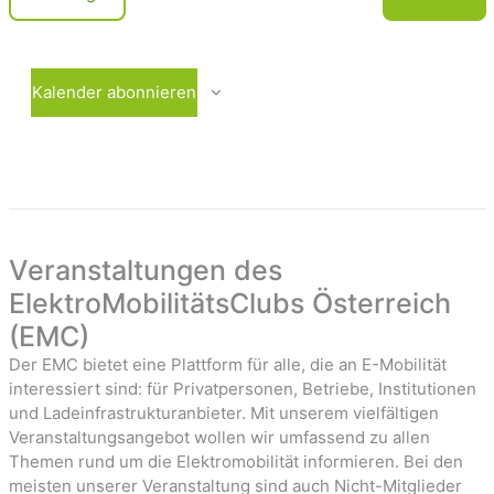
c
e
V
r
e
h
a
r
t
n
a
Kalender abonnieren
e
s
n
t
s
n
a
t
-
l
a
t
l
u
t
a
n
u
Veranstaltungen des
v
g
n
ElektroMobilitätsClubs Österreich
i
e
g
(EMC)
n
e
g
n
Der EMC bietet eine Plattform für alle, die an E-Mobilität
a
interessiert sind: für Privatpersonen, Betriebe, Institutionen
t
und Ladeinfrastrukturanbieter. Mit unserem vielfältigen
Veranstaltungsangebot wollen wir umfassend zu allen
i
Themen rund um die Elektromobilität informieren. Bei den
o
meisten unserer Veranstaltung sind auch Nicht-Mitglieder