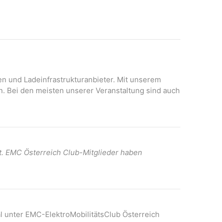
g
N
A
a
n
v
s
i
i
c
g
h
onen und Ladeinfrastrukturanbieter. Mit unserem
a
t
n. Bei den meisten unserer Veranstaltung sind auch
t
e
n
i
-
o
N
n
a
t. EMC Österreich Club-Mitglieder haben
v
i
g
a
t
l unter EMC-ElektroMobilitätsClub Österreich
i