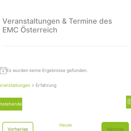
Veranstaltungen & Termine des
EMC Österreich
Es wurden keine Ergebnisse gefunden.
eranstaltungen
Erfahrung
A
nstehende
L
n
i
s
s
t
i
Heute
V
Vorherige
Nächste
e