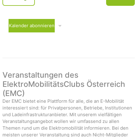
c
e
V
r
e
h
a
r
t
n
a
Kalender abonnieren
e
s
n
t
s
n
a
t
-
l
a
t
l
u
t
a
n
u
Veranstaltungen des
v
g
n
ElektroMobilitätsClubs Österreich
i
e
g
(EMC)
n
e
g
n
Der EMC bietet eine Plattform für alle, die an E-Mobilität
a
interessiert sind: für Privatpersonen, Betriebe, Institutionen
t
und Ladeinfrastrukturanbieter. Mit unserem vielfältigen
Veranstaltungsangebot wollen wir umfassend zu allen
i
Themen rund um die Elektromobilität informieren. Bei den
o
meisten unserer Veranstaltung sind auch Nicht-Mitglieder