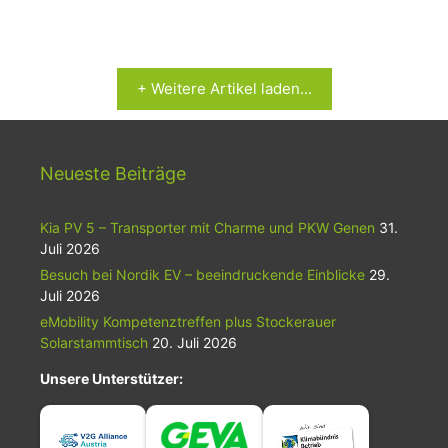
+ Weitere Artikel laden...
Neueste Beiträge
Kia PV 5 – Transporter mit Charme und PKW Genen
31.
Juli 2026
Besuch bei Nordik EV – beeindruckende Einblicke
29.
Juli 2026
eMobility Kompetenztreffen plus Stockerauer
Solarstammtisch
20. Juli 2026
Unsere Unterstützer: