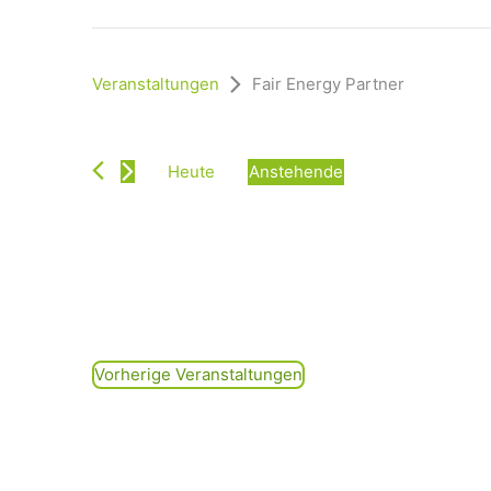
Veranstaltungen
Fair Energy Partner
Heute
Anstehende
D
a
t
u
m
w
ä
h
Vorherige
Veranstaltungen
l
e
n
.