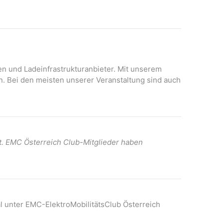
N
A
a
n
v
s
i
i
c
g
h
onen und Ladeinfrastrukturanbieter. Mit unserem
a
t
n. Bei den meisten unserer Veranstaltung sind auch
t
e
n
i
-
o
N
n
a
t. EMC Österreich Club-Mitglieder haben
v
i
g
a
t
l unter EMC-ElektroMobilitätsClub Österreich
i
o