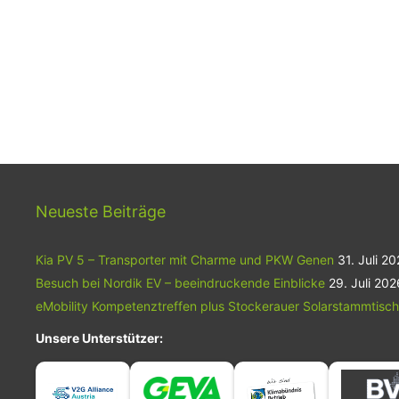
Neueste Beiträge
Kia PV 5 – Transporter mit Charme und PKW Genen
31. Juli 2
Besuch bei Nordik EV – beeindruckende Einblicke
29. Juli 202
eMobility Kompetenztreffen plus Stockerauer Solarstammtisch
Unsere Unterstützer: