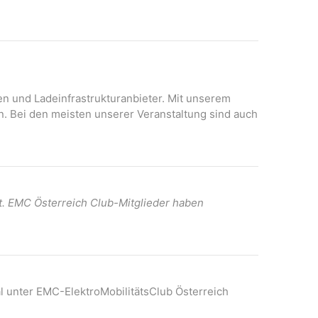
N
A
a
n
v
s
i
i
c
g
h
onen und Ladeinfrastrukturanbieter. Mit unserem
a
t
n. Bei den meisten unserer Veranstaltung sind auch
t
e
n
i
-
o
N
n
a
t. EMC Österreich Club-Mitglieder haben
v
i
g
a
t
l unter EMC-ElektroMobilitätsClub Österreich
i
o