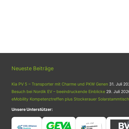
Neueste Beiträge
Kia PV 5 – Transporter mit Charme und PKW Genen
31. Juli 2
Besuch bei Nordik EV – beeindruckende Einblicke
29. Juli 202
eMobility Kompetenztreffen plus Stockerauer Solarstammtisch
Unsere Unterstützer: