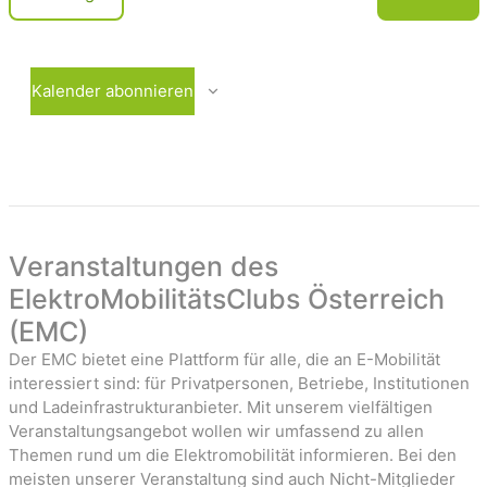
c
e
V
r
e
h
a
r
t
n
a
Kalender abonnieren
e
s
n
t
s
n
a
t
-
l
a
t
l
u
t
a
n
u
Veranstaltungen des
v
g
n
ElektroMobilitätsClubs Österreich
i
e
g
(EMC)
n
e
g
n
Der EMC bietet eine Plattform für alle, die an E-Mobilität
a
interessiert sind: für Privatpersonen, Betriebe, Institutionen
t
und Ladeinfrastrukturanbieter. Mit unserem vielfältigen
Veranstaltungsangebot wollen wir umfassend zu allen
i
Themen rund um die Elektromobilität informieren. Bei den
o
meisten unserer Veranstaltung sind auch Nicht-Mitglieder