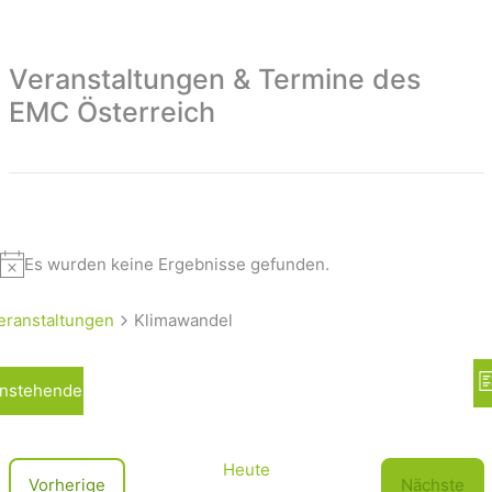
Veranstaltungen & Termine des
EMC Österreich
Es wurden keine Ergebnisse gefunden.
eranstaltungen
Klimawandel
A
nstehende
L
n
i
s
s
t
i
Heute
V
Vorherige
Nächste
e