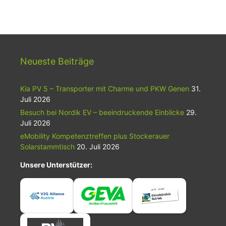
Neueste Beiträge
Kia PV 5 – Transporter mit Charme und PKW Genen
31.
Juli 2026
Besuch bei Nordik EV – beeindruckende Einblicke
29.
Juli 2026
eMobility Kompetenztreffen plus Stockerauer
Solarstammtisch
20. Juli 2026
Unsere Unterstützer: