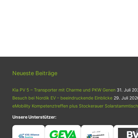
Neueste Beiträge
Kia PV 5 – Transporter mit Charme und PKW Genen
31. Juli 2
Besuch bei Nordik EV – beeindruckende Einblicke
29. Juli 202
eMobility Kompetenztreffen plus Stockerauer Solarstammtisch
Unsere Unterstützer: