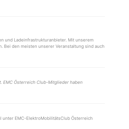
N
A
a
n
v
s
i
i
c
g
h
onen und Ladeinfrastrukturanbieter. Mit unserem
a
t
n. Bei den meisten unserer Veranstaltung sind auch
t
e
n
i
-
o
N
n
a
t. EMC Österreich Club-Mitglieder haben
v
i
g
a
t
l unter EMC-ElektroMobilitätsClub Österreich
i
o