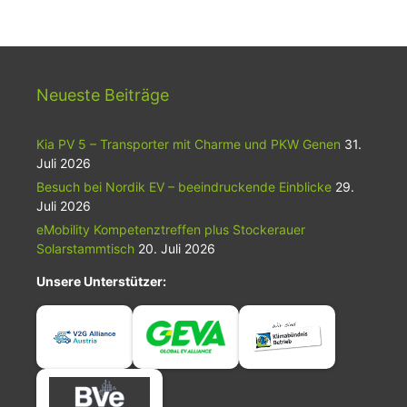
Neueste Beiträge
Kia PV 5 – Transporter mit Charme und PKW Genen
31.
Juli 2026
Besuch bei Nordik EV – beeindruckende Einblicke
29.
Juli 2026
eMobility Kompetenztreffen plus Stockerauer
Solarstammtisch
20. Juli 2026
Unsere Unterstützer: