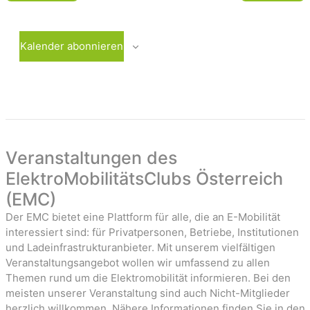
i
e
e
g
W
n
e
o
Kalender abonnieren
W
c
-
o
h
c
e
a
h
e
v
i
Veranstaltungen des
g
ElektroMobilitätsClubs Österreich
a
(EMC)
t
Der EMC bietet eine Plattform für alle, die an E-Mobilität
i
interessiert sind: für Privatpersonen, Betriebe, Institutionen
o
und Ladeinfrastrukturanbieter. Mit unserem vielfältigen
Veranstaltungsangebot wollen wir umfassend zu allen
n
Themen rund um die Elektromobilität informieren. Bei den
meisten unserer Veranstaltung sind auch Nicht-Mitglieder
herzlich willkommen. Nähere Informationen finden Sie in den