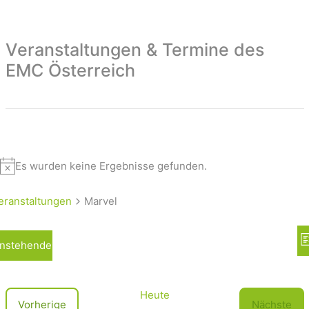
Veranstaltungen & Termine des
EMC Österreich
Es wurden keine Ergebnisse gefunden.
eranstaltungen
Marvel
A
nstehende
L
n
i
s
s
t
i
Heute
V
Vorherige
Nächste
e