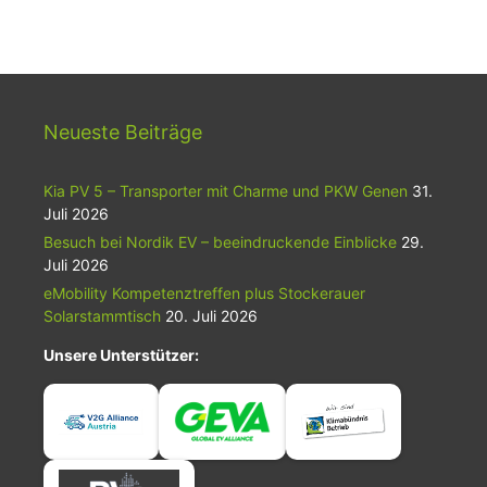
Neueste Beiträge
Kia PV 5 – Transporter mit Charme und PKW Genen
31.
Juli 2026
Besuch bei Nordik EV – beeindruckende Einblicke
29.
Juli 2026
eMobility Kompetenztreffen plus Stockerauer
Solarstammtisch
20. Juli 2026
Unsere Unterstützer: