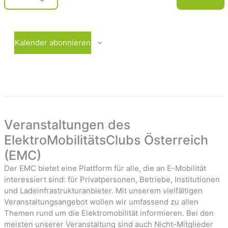
c
e
V
r
e
h
a
r
t
n
a
Kalender abonnieren
e
s
n
t
s
n
a
t
-
l
a
t
l
u
t
a
n
u
Veranstaltungen des
v
g
n
ElektroMobilitätsClubs Österreich
i
e
g
(EMC)
n
e
g
n
Der EMC bietet eine Plattform für alle, die an E-Mobilität
a
interessiert sind: für Privatpersonen, Betriebe, Institutionen
t
und Ladeinfrastrukturanbieter. Mit unserem vielfältigen
Veranstaltungsangebot wollen wir umfassend zu allen
i
Themen rund um die Elektromobilität informieren. Bei den
o
meisten unserer Veranstaltung sind auch Nicht-Mitglieder