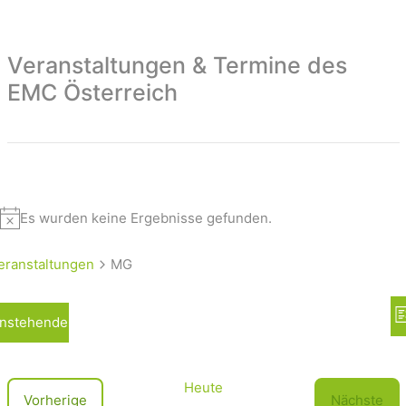
Veranstaltungen & Termine des
EMC Österreich
Es wurden keine Ergebnisse gefunden.
eranstaltungen
MG
A
nstehende
L
n
i
s
s
t
i
Heute
V
Vorherige
Nächste
e