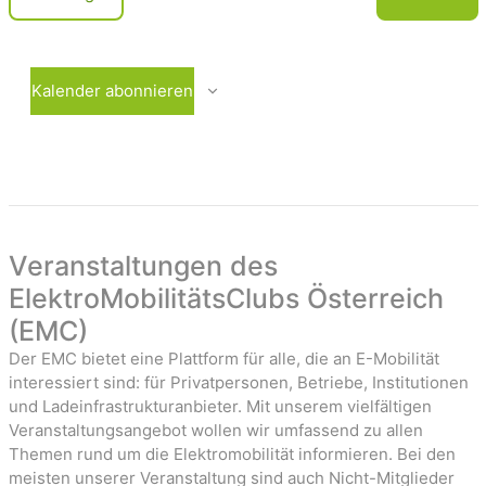
c
e
V
r
e
h
a
r
t
n
a
Kalender abonnieren
e
s
n
t
s
n
a
t
-
l
a
t
l
u
t
a
n
u
Veranstaltungen des
v
g
n
ElektroMobilitätsClubs Österreich
i
e
g
(EMC)
n
e
g
n
Der EMC bietet eine Plattform für alle, die an E-Mobilität
a
interessiert sind: für Privatpersonen, Betriebe, Institutionen
t
und Ladeinfrastrukturanbieter. Mit unserem vielfältigen
Veranstaltungsangebot wollen wir umfassend zu allen
i
Themen rund um die Elektromobilität informieren. Bei den
o
meisten unserer Veranstaltung sind auch Nicht-Mitglieder