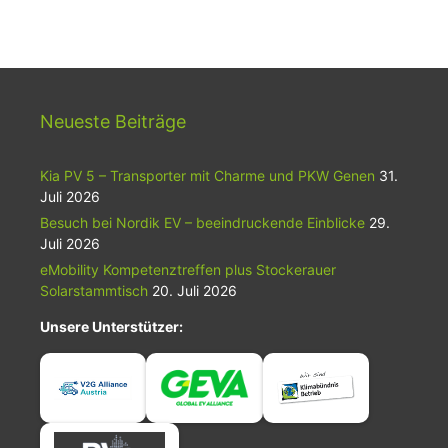
Neueste Beiträge
Kia PV 5 – Transporter mit Charme und PKW Genen
31.
Juli 2026
Besuch bei Nordik EV – beeindruckende Einblicke
29.
Juli 2026
eMobility Kompetenztreffen plus Stockerauer
Solarstammtisch
20. Juli 2026
Unsere Unterstützer: