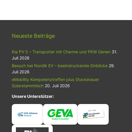
Neueste Beiträge
Kia PV 5 – Transporter mit Charme und PKW Genen
31.
Juli 2026
Besuch bei Nordik EV – beeindruckende Einblicke
29.
Juli 2026
eMobility Kompetenztreffen plus Stockerauer
Solarstammtisch
20. Juli 2026
Unsere Unterstützer: