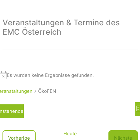
Veranstaltungen & Termine des
EMC Österreich
Es wurden keine Ergebnisse gefunden.
eranstaltungen
ÖkoFEN
A
nstehende
L
n
i
s
s
t
i
Heute
V
Vorherige
Nächste
e