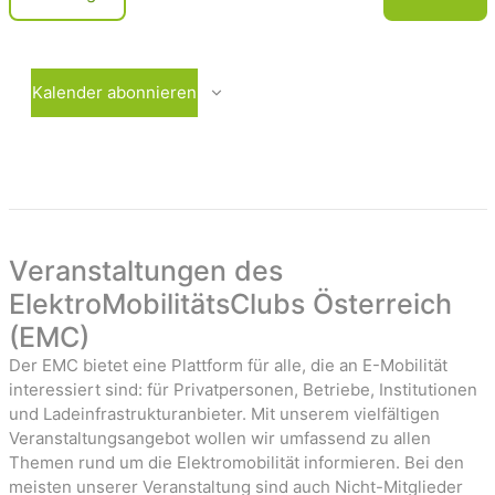
c
e
V
r
e
h
a
r
t
n
a
Kalender abonnieren
e
s
n
t
s
n
a
t
-
l
a
t
l
u
t
a
n
u
Veranstaltungen des
v
g
n
ElektroMobilitätsClubs Österreich
i
e
g
(EMC)
n
e
g
n
Der EMC bietet eine Plattform für alle, die an E-Mobilität
a
interessiert sind: für Privatpersonen, Betriebe, Institutionen
t
und Ladeinfrastrukturanbieter. Mit unserem vielfältigen
Veranstaltungsangebot wollen wir umfassend zu allen
i
Themen rund um die Elektromobilität informieren. Bei den
o
meisten unserer Veranstaltung sind auch Nicht-Mitglieder