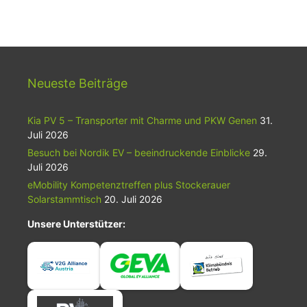
Neueste Beiträge
Kia PV 5 – Transporter mit Charme und PKW Genen
31.
Juli 2026
Besuch bei Nordik EV – beeindruckende Einblicke
29.
Juli 2026
eMobility Kompetenztreffen plus Stockerauer
Solarstammtisch
20. Juli 2026
Unsere Unterstützer: