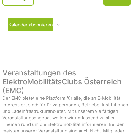
c
e
V
r
e
h
a
r
t
n
a
Kalender abonnieren
e
s
n
t
s
n
a
t
-
l
a
t
l
u
t
a
n
u
Veranstaltungen des
v
g
n
ElektroMobilitätsClubs Österreich
i
e
g
(EMC)
n
e
g
n
Der EMC bietet eine Plattform für alle, die an E-Mobilität
a
interessiert sind: für Privatpersonen, Betriebe, Institutionen
t
und Ladeinfrastrukturanbieter. Mit unserem vielfältigen
Veranstaltungsangebot wollen wir umfassend zu allen
i
Themen rund um die Elektromobilität informieren. Bei den
o
meisten unserer Veranstaltung sind auch Nicht-Mitglieder