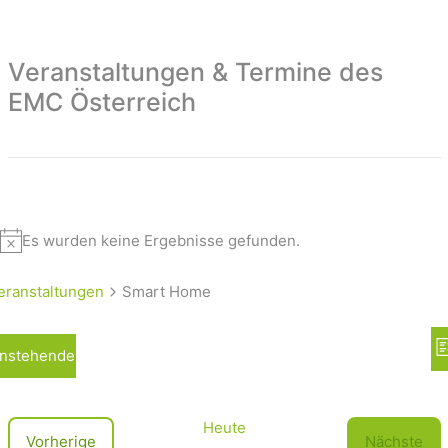
Veranstaltungen & Termine des
EMC Österreich
Es wurden keine Ergebnisse gefunden.
eranstaltungen
Smart Home
A
nstehende
L
n
i
s
s
t
i
Heute
V
Vorherige
Nächste
e