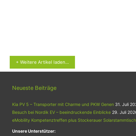
+ Weitere Artikel laden...
Neueste Beiträge
Kia PV 5 – Transporter mit Charme und PKW Genen
31. Juli 2
Besuch bei Nordik EV – beeindruckende Einblicke
29. Juli 202
eMobility Kompetenztreffen plus Stockerauer Solarstammtisch
Unsere Unterstützer: