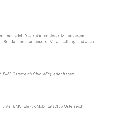
N
A
a
n
v
s
i
i
c
g
h
onen und Ladeinfrastrukturanbieter. Mit unserem
a
t
n. Bei den meisten unserer Veranstaltung sind auch
t
e
n
i
-
o
N
n
a
t. EMC Österreich Club-Mitglieder haben
v
i
g
a
t
l unter EMC-ElektroMobilitätsClub Österreich
i
o