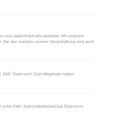
N
A
a
n
v
s
i
i
c
g
h
onen und Ladeinfrastrukturanbieter. Mit unserem
a
t
n. Bei den meisten unserer Veranstaltung sind auch
t
e
n
i
-
o
N
n
a
t. EMC Österreich Club-Mitglieder haben
v
i
g
a
t
l unter EMC-ElektroMobilitätsClub Österreich
i
o