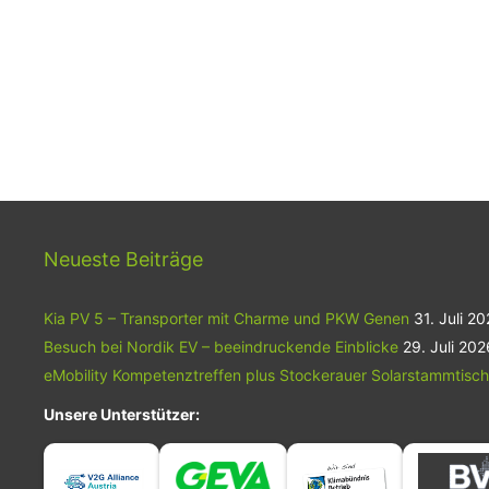
Neueste Beiträge
Kia PV 5 – Transporter mit Charme und PKW Genen
31. Juli 2
Besuch bei Nordik EV – beeindruckende Einblicke
29. Juli 202
eMobility Kompetenztreffen plus Stockerauer Solarstammtisch
Unsere Unterstützer: