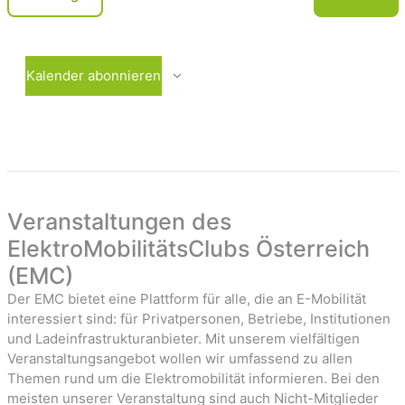
c
e
V
r
e
h
a
r
t
n
a
Kalender abonnieren
e
s
n
t
s
n
a
t
-
l
a
t
l
u
t
a
n
u
Veranstaltungen des
v
g
n
ElektroMobilitätsClubs Österreich
i
e
g
(EMC)
n
e
g
n
Der EMC bietet eine Plattform für alle, die an E-Mobilität
a
interessiert sind: für Privatpersonen, Betriebe, Institutionen
t
und Ladeinfrastrukturanbieter. Mit unserem vielfältigen
Veranstaltungsangebot wollen wir umfassend zu allen
i
Themen rund um die Elektromobilität informieren. Bei den
o
meisten unserer Veranstaltung sind auch Nicht-Mitglieder