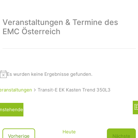
Veranstaltungen & Termine des
EMC Österreich
Es wurden keine Ergebnisse gefunden.
eranstaltungen
Transit-E EK Kasten Trend 350L3
A
nstehende
L
n
i
s
s
t
i
Heute
V
Vorherige
Nächste
e