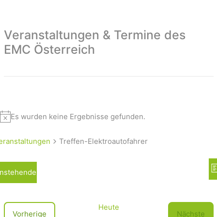
Veranstaltungen & Termine des
EMC Österreich
Es wurden keine Ergebnisse gefunden.
eranstaltungen
Treffen-Elektroautofahrer
A
nstehende
L
n
i
s
s
t
i
Heute
V
Vorherige
Nächste
e