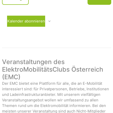
c
e
V
r
e
h
a
r
t
n
a
Kalender abonnieren
e
s
n
t
s
n
a
t
-
l
a
t
l
u
t
a
n
u
Veranstaltungen des
v
g
n
ElektroMobilitätsClubs Österreich
i
e
g
(EMC)
n
e
g
n
Der EMC bietet eine Plattform für alle, die an E-Mobilität
a
interessiert sind: für Privatpersonen, Betriebe, Institutionen
t
und Ladeinfrastrukturanbieter. Mit unserem vielfältigen
Veranstaltungsangebot wollen wir umfassend zu allen
i
Themen rund um die Elektromobilität informieren. Bei den
o
meisten unserer Veranstaltung sind auch Nicht-Mitglieder