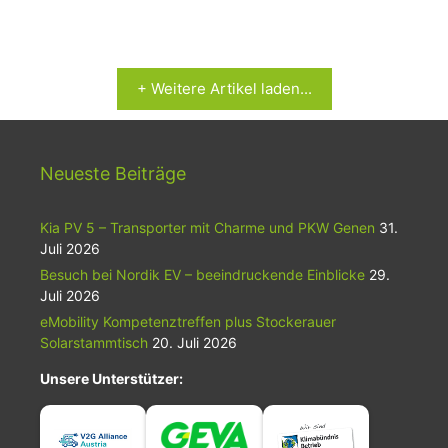
+ Weitere Artikel laden...
Neueste Beiträge
Kia PV 5 – Transporter mit Charme und PKW Genen
31.
Juli 2026
Besuch bei Nordik EV – beeindruckende Einblicke
29.
Juli 2026
eMobility Kompetenztreffen plus Stockerauer
Solarstammtisch
20. Juli 2026
Unsere Unterstützer: