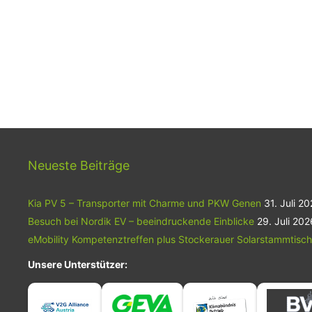
Neueste Beiträge
Kia PV 5 – Transporter mit Charme und PKW Genen
31. Juli 2
Besuch bei Nordik EV – beeindruckende Einblicke
29. Juli 202
eMobility Kompetenztreffen plus Stockerauer Solarstammtisch
Unsere Unterstützer: