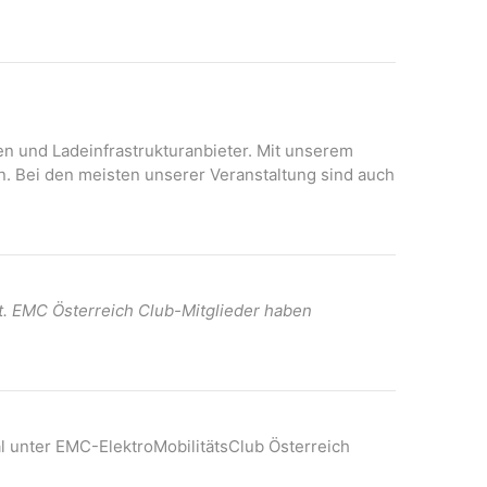
N
A
a
n
v
s
i
i
c
g
h
onen und Ladeinfrastrukturanbieter. Mit unserem
a
t
n. Bei den meisten unserer Veranstaltung sind auch
t
e
n
i
-
o
N
n
a
t. EMC Österreich Club-Mitglieder haben
v
i
g
a
t
l unter EMC-ElektroMobilitätsClub Österreich
i
o