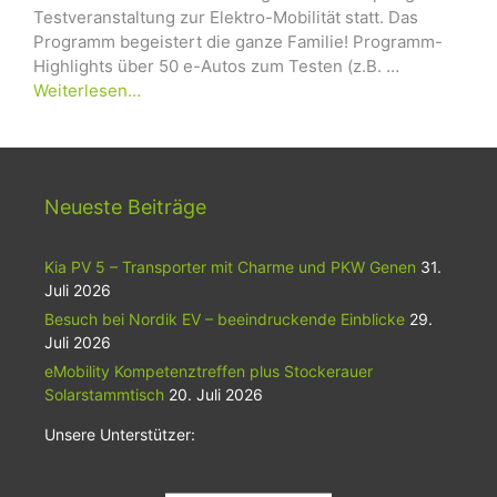
Testveranstaltung zur Elektro-Mobilität statt. Das
Programm begeistert die ganze Familie! Programm-
Highlights über 50 e-Autos zum Testen (z.B. …
Weiterlesen…
Neueste Beiträge
Kia PV 5 – Transporter mit Charme und PKW Genen
31.
Juli 2026
Besuch bei Nordik EV – beeindruckende Einblicke
29.
Juli 2026
eMobility Kompetenztreffen plus Stockerauer
Solarstammtisch
20. Juli 2026
Unsere Unterstützer: