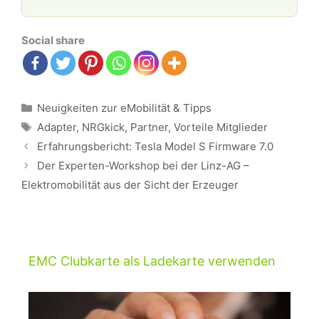
Social share
Kategorien
Neuigkeiten zur eMobilität & Tipps
Schlagwörter
Adapter
,
NRGkick
,
Partner
,
Vorteile Mitglieder
Beitrags-
Erfahrungsbericht: Tesla Model S Firmware 7.0
Navigation
Der Experten-Workshop bei der Linz-AG –
Elektromobilität aus der Sicht der Erzeuger
EMC Clubkarte als Ladekarte verwenden