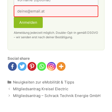
Anmelden
Abmeldung jederzeit möglich. Double-Opt-in gemäß DSGVO
– wir senden erst nach deiner Bestätigung.
Social share
Kategorien
Neuigkeiten zur eMobilität & Tipps
Beitrags-
Mitgliedsantrag Kreisel Electric
Navigation
Mitgliedsantrag – Schrack Technik Energie GmbH