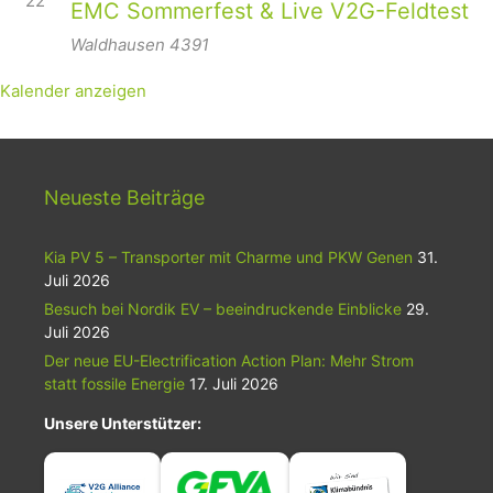
22
EMC Sommerfest & Live V2G-Feldtest
Waldhausen
4391
Kalender anzeigen
Neueste Beiträge
Kia PV 5 – Transporter mit Charme und PKW Genen
31.
Juli 2026
Besuch bei Nordik EV – beeindruckende Einblicke
29.
Juli 2026
Der neue EU-Electrification Action Plan: Mehr Strom
statt fossile Energie
17. Juli 2026
Unsere Unterstützer: