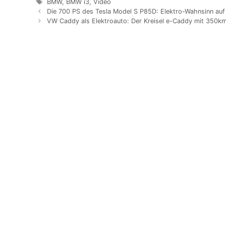
Schlagwörter
BMW
,
BMW i3
,
Video
Beitrags-
Die 700 PS des Tesla Model S P85D: Elektro-Wahnsinn auf 
Navigation
VW Caddy als Elektroauto: Der Kreisel e-Caddy mit 350km