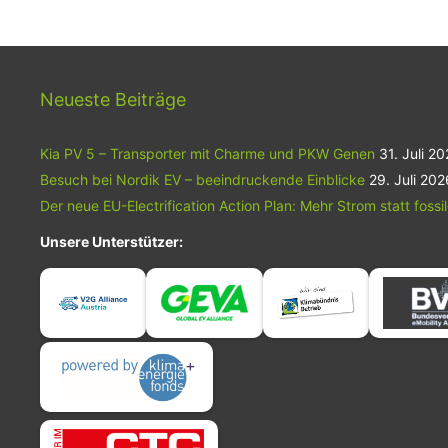
Neueste Beiträge
Kia PV 5 – Transporter mit Charme und PKW Genen
31. Juli 2
Besuch bei Nordik EV – beeindruckende Einblicke
29. Juli 202
Der neue EU-Electrification Action Plan: Mehr Strom statt fossi
Unsere Unterstützer: