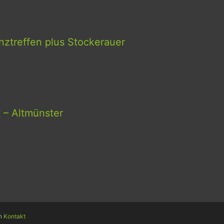
ztreffen plus Stockerauer
t – Altmünster
en
Kontakt