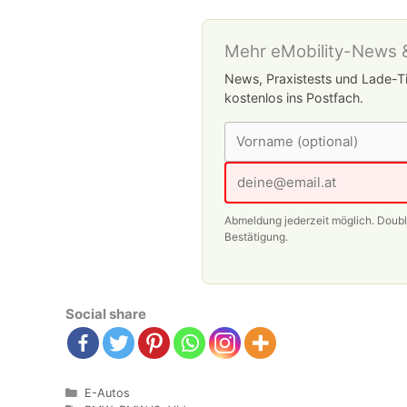
Mehr eMobility-News &
News, Praxistests und Lade-Ti
kostenlos ins Postfach.
Abmeldung jederzeit möglich. Doub
Bestätigung.
Social share
Kategorien
E-Autos