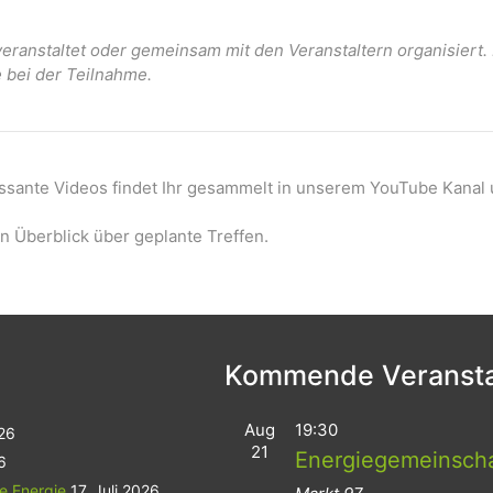
ranstaltet oder gemeinsam mit den Veranstaltern organisiert
e bei der Teilnahme.
essante Videos findet Ihr gesammelt in unserem YouTube Kanal 
n Überblick über geplante Treffen.
Kommende Veransta
Aug
19:30
026
21
Energiegemeinsch
6
le Energie
17. Juli 2026