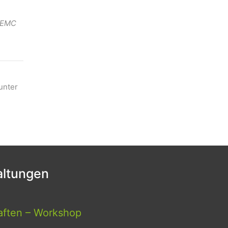
. EMC
unter
ltungen
aften – Workshop