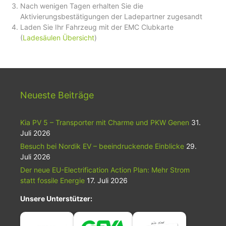
Nach wenigen Tagen erhalten Sie die
Aktivierungsbestätigungen der Ladepartner zugesandt
Laden Sie Ihr Fahrzeug mit der EMC Clubkarte
(
Ladesäulen Übersicht
)
Neueste Beiträge
Kia PV 5 – Transporter mit Charme und PKW Genen
31.
Juli 2026
Besuch bei Nordik EV – beeindruckende Einblicke
29.
Juli 2026
Der neue EU-Electrification Action Plan: Mehr Strom
statt fossile Energie
17. Juli 2026
Unsere Unterstützer: