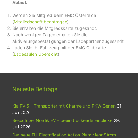
Ablauf:
Werden Sie Mitglied beim EMC Österreich
(
Mitgliedschaft beantragen
)
Sie erhalten die Mitgliedskarte zugesandt.
Nach wenigen Tagen erhalten Sie die
Aktivierungsbestätigungen der Ladepartner zugesandt
Laden Sie Ihr Fahrzeug mit der EMC Clubkarte
(
Ladesäulen Übersicht
)
Neueste Beiträge
Kia PV 5 – Transporter mit Charme und PKW Genen
31.
Juli 2026
Besuch bei Nordik EV – beeindruckende Einblicke
29.
Juli 2026
Der neue EU-Electrification Action Plan: Mehr Strom