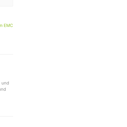
im EMC
n und
und