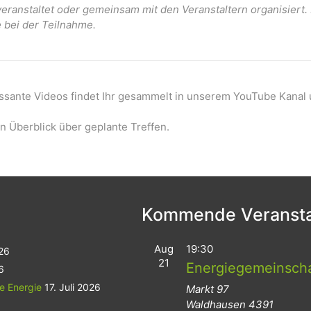
ranstaltet oder gemeinsam mit den Veranstaltern organisiert
e bei der Teilnahme.
essante Videos findet Ihr gesammelt in unserem YouTube Kanal 
n Überblick über geplante Treffen.
Kommende Veransta
Aug
19:30
026
21
Energiegemeinsch
6
le Energie
17. Juli 2026
Markt 97
Waldhausen
4391