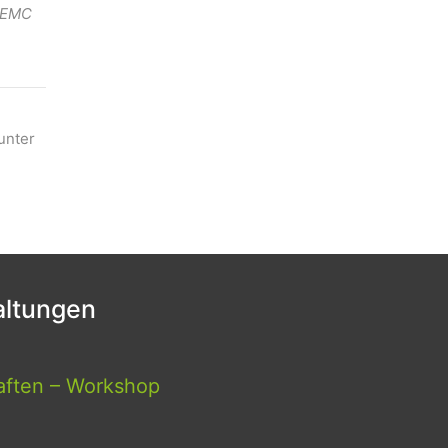
. EMC
unter
ltungen
aften – Workshop