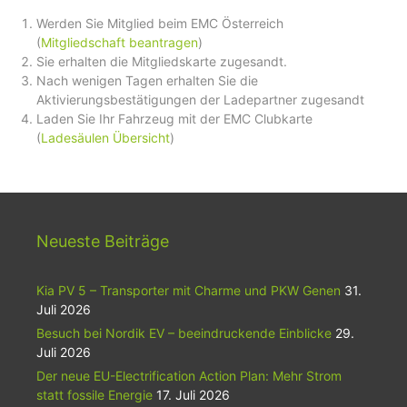
Werden Sie Mitglied beim EMC Österreich
(
Mitgliedschaft beantragen
)
Sie erhalten die Mitgliedskarte zugesandt.
Nach wenigen Tagen erhalten Sie die
Aktivierungsbestätigungen der Ladepartner zugesandt
Laden Sie Ihr Fahrzeug mit der EMC Clubkarte
(
Ladesäulen Übersicht
)
Neueste Beiträge
Kia PV 5 – Transporter mit Charme und PKW Genen
31.
Juli 2026
Besuch bei Nordik EV – beeindruckende Einblicke
29.
Juli 2026
Der neue EU-Electrification Action Plan: Mehr Strom
statt fossile Energie
17. Juli 2026