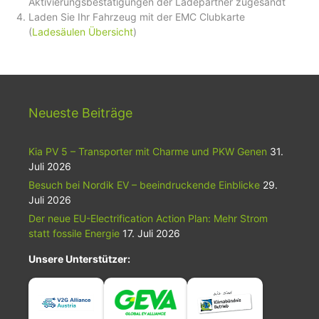
Aktivierungsbestätigungen der Ladepartner zugesandt
Laden Sie Ihr Fahrzeug mit der EMC Clubkarte
(
Ladesäulen Übersicht
)
Neueste Beiträge
Kia PV 5 – Transporter mit Charme und PKW Genen
31.
Juli 2026
Besuch bei Nordik EV – beeindruckende Einblicke
29.
Juli 2026
Der neue EU-Electrification Action Plan: Mehr Strom
statt fossile Energie
17. Juli 2026
Unsere Unterstützer: