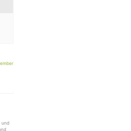
vember
n und
und