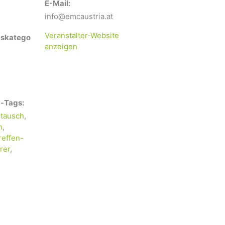
E-Mail:
info@emcaustria.at
Veranstalter-Website
gskatego
anzeigen
-Tags:
tausch
,
h
,
reffen-
rer
,