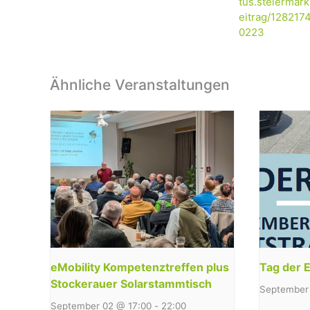
tus.steiermark
eitrag/128217
0223
Ähnliche Veranstaltungen
eMobility Kompetenztreffen plus
Tag der E
Stockerauer Solarstammtisch
September 
September 02 @ 17:00
-
22:00