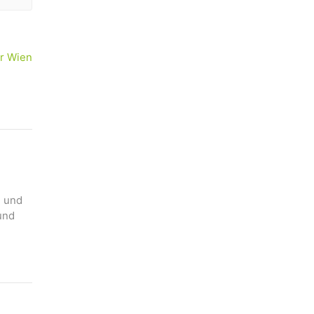
r Wien
n und
und