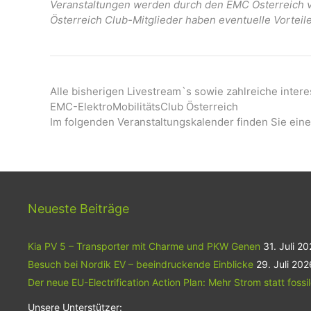
Veranstaltungen werden durch den EMC Österreich ve
Österreich Club-Mitglieder haben eventuelle Vorteil
Alle bisherigen Livestream`s sowie zahlreiche inter
EMC-ElektroMobilitätsClub Österreich
Im folgenden Veranstaltungskalender finden Sie eine
Neueste Beiträge
Kia PV 5 – Transporter mit Charme und PKW Genen
31. Juli 2
Besuch bei Nordik EV – beeindruckende Einblicke
29. Juli 202
Der neue EU-Electrification Action Plan: Mehr Strom statt fossi
Unsere Unterstützer: