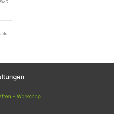
. EMC
unter
ltungen
aften – Workshop