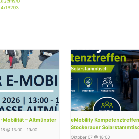
.at/cms/b
44/16293
-Mobilität – Altmünster
eMobility Kompetenztreffen
Stockerauer Solarstammtis
18 @ 13:00
-
19:00
Oktober 07 @ 18:00