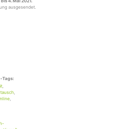
r
bis 4. Mai 2021.
ltung ausgesendet.
-Tags:
ät
,
tausch
,
nline
,
h-