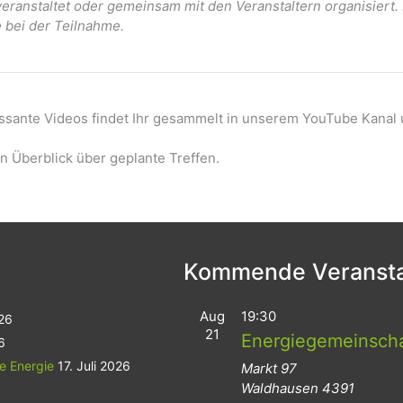
ranstaltet oder gemeinsam mit den Veranstaltern organisiert
e bei der Teilnahme.
essante Videos findet Ihr gesammelt in unserem YouTube Kanal 
n Überblick über geplante Treffen.
Kommende Veransta
Aug
19:30
026
21
Energiegemeinsch
6
le Energie
17. Juli 2026
Markt 97
Waldhausen
4391