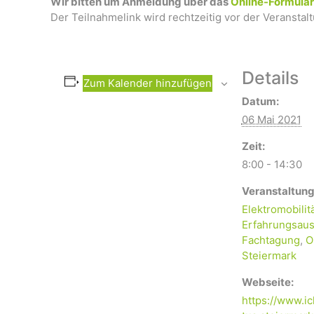
Wir bitten um Anmeldung über das
Online-Formula
Der Teilnahmelink wird rechtzeitig vor der Veransta
Details
Zum Kalender hinzufügen
Datum:
06 Mai 2021
Zeit:
8:00 - 14:30
Veranstaltung
Elektromobilit
Erfahrungsaus
Fachtagung
,
O
Steiermark
Webseite:
https://www.ic