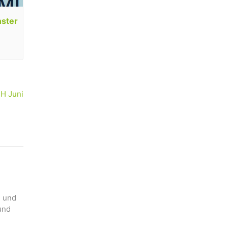
nster
H Juni
n und
und