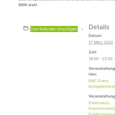
BMK statt.
Details
Zum Kalender hinzufügen
Datum:
17 März 2020
Zeit:
18:00 - 22:00
Veranstaltun
rien:
EMC Event
,
Kompetenztre
Veranstaltung
Elektroauto
,
Elektromobilit
Erfahrungsaus