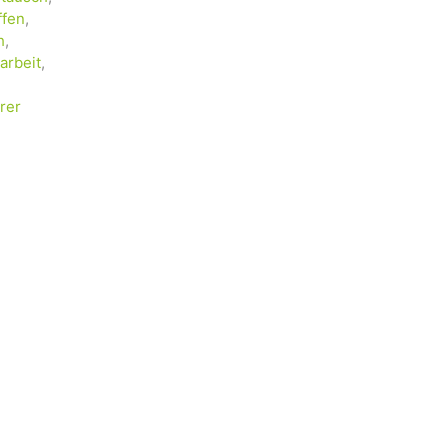
ffen
,
h
,
arbeit
,
rer