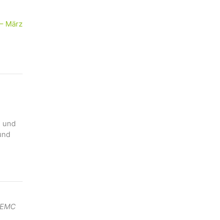
– März
n und
und
. EMC