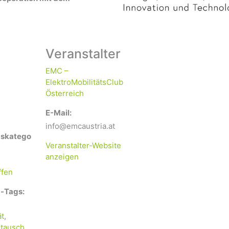
Veranstalter
EMC –
ElektroMobilitätsClub
Österreich
E-Mail:
info@emcaustria.at
gskatego
Veranstalter-Website
anzeigen
ffen
-Tags:
ät
,
tausch
,