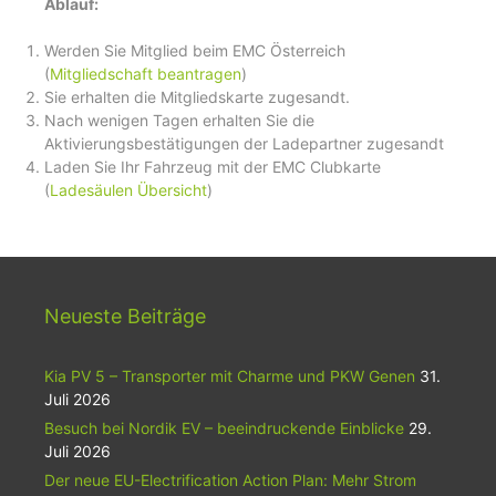
Ablauf:
Werden Sie Mitglied beim EMC Österreich
(
Mitgliedschaft beantragen
)
Sie erhalten die Mitgliedskarte zugesandt.
Nach wenigen Tagen erhalten Sie die
Aktivierungsbestätigungen der Ladepartner zugesandt
Laden Sie Ihr Fahrzeug mit der EMC Clubkarte
(
Ladesäulen Übersicht
)
Neueste Beiträge
Kia PV 5 – Transporter mit Charme und PKW Genen
31.
Juli 2026
Besuch bei Nordik EV – beeindruckende Einblicke
29.
Juli 2026
Der neue EU-Electrification Action Plan: Mehr Strom