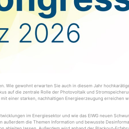
en. Wie gewohnt erwarten Sie auch in diesem Jahr hochkarätig
kus auf die zentrale Rolle der Photovoltaik und Stromspeicher
 mit einer starken, nachhaltigen Energieerzeugung erreichen w
 Entwicklungen im Energiesektor und wie das ElWG neuen Schwu
hen außerdem die Themen Information und bewusste Desinforma
on ableiten lassen. Außerdem wird anhand der Blackout-Erfah