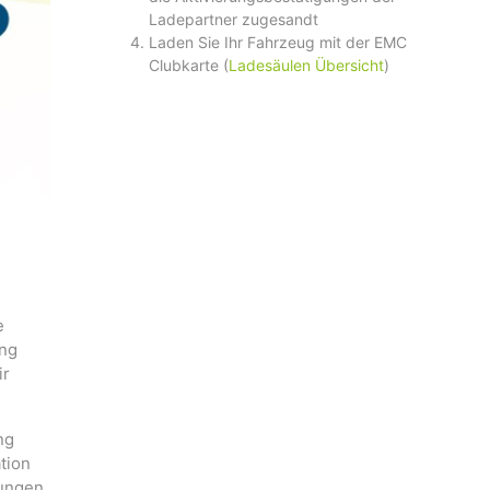
Ladepartner zugesandt
Laden Sie Ihr Fahrzeug mit der EMC
Clubkarte (
Ladesäulen Übersicht
)
e
ung
ir
ng
tion
rungen