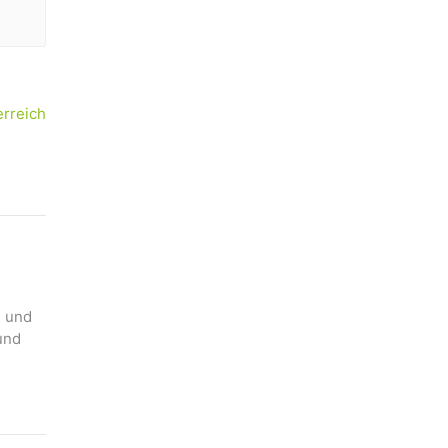
rreich
n und
und