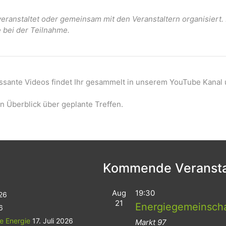
ranstaltet oder gemeinsam mit den Veranstaltern organisiert
e bei der Teilnahme.
essante Videos findet Ihr gesammelt in unserem YouTube Kanal 
n Überblick über geplante Treffen.
Kommende Veransta
Aug
19:30
026
21
Energiegemeinsch
6
le Energie
17. Juli 2026
Markt 97