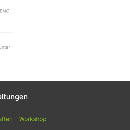
. EMC
unter
ltungen
aften – Workshop