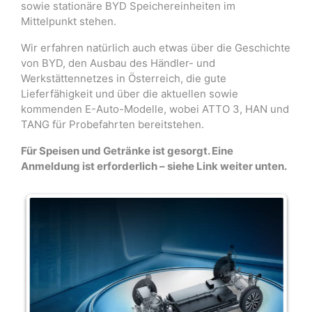
sowie stationäre BYD Speichereinheiten im
Mittelpunkt stehen.
Wir erfahren natürlich auch etwas über die Geschichte
von BYD, den Ausbau des Händler- und
Werkstättennetzes in Österreich, die gute
Lieferfähigkeit und über die aktuellen sowie
kommenden E-Auto-Modelle, wobei ATTO 3, HAN und
TANG für Probefahrten bereitstehen.
Für Speisen und Getränke ist gesorgt. Eine
Anmeldung ist erforderlich – siehe Link weiter unten.