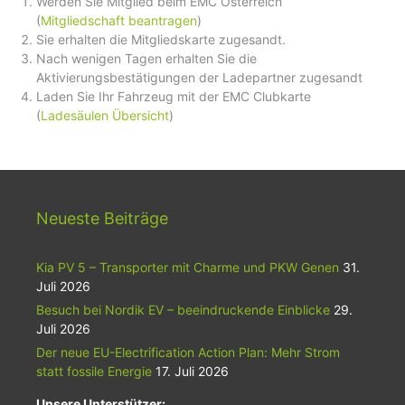
Werden Sie Mitglied beim EMC Österreich
(
Mitgliedschaft beantragen
)
Sie erhalten die Mitgliedskarte zugesandt.
Nach wenigen Tagen erhalten Sie die
Aktivierungsbestätigungen der Ladepartner zugesandt
Laden Sie Ihr Fahrzeug mit der EMC Clubkarte
(
Ladesäulen Übersicht
)
Neueste Beiträge
Kia PV 5 – Transporter mit Charme und PKW Genen
31.
Juli 2026
Besuch bei Nordik EV – beeindruckende Einblicke
29.
Juli 2026
Der neue EU-Electrification Action Plan: Mehr Strom
statt fossile Energie
17. Juli 2026
Unsere Unterstützer: