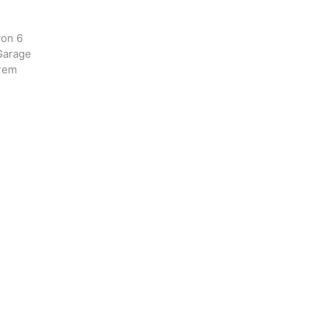
von 6
 Garage
hrem