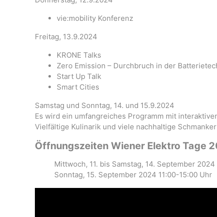
vie:mobility Konferenz
Freitag, 13.9.2024
KRONE Talks
Zero Emission – Durchbruch in der Batteriete
Start Up Talk
Smart Cities
Samstag und Sonntag, 14. und 15.9.2024
Es wird ein umfangreiches Programm mit interaktiven
Vielfältige Kulinarik und viele nachhaltige Schmanke
Öffnungszeiten Wiener Elektro Tage 
Mittwoch, 11. bis Samstag, 14. September 2024
Sonntag, 15. September 2024 11:00-15:00 Uhr