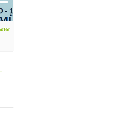
nster
 –