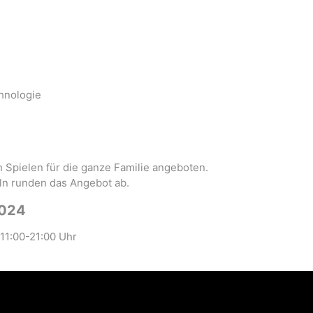
chnologie
 Spielen für die ganze Familie angeboten.
rln runden das Angebot ab.
2024
 11:00-21:00 Uhr