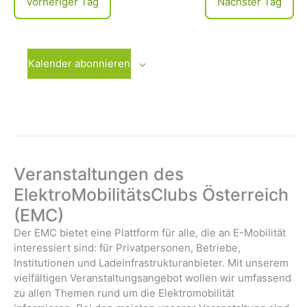
Vorheriger Tag
Nächster Tag
l
n
u
e
n
-
n
g
.
N
Kalender abonnieren
A
a
n
v
s
i
i
c
g
h
a
t
Veranstaltungen des
t
e
ElektroMobilitätsClubs Österreich
n
i
(EMC)
-
o
N
Der EMC bietet eine Plattform für alle, die an E-Mobilität
n
a
interessiert sind: für Privatpersonen, Betriebe,
v
Institutionen und Ladeinfrastrukturanbieter. Mit unserem
i
vielfältigen Veranstaltungsangebot wollen wir umfassend
zu allen Themen rund um die Elektromobilität
g