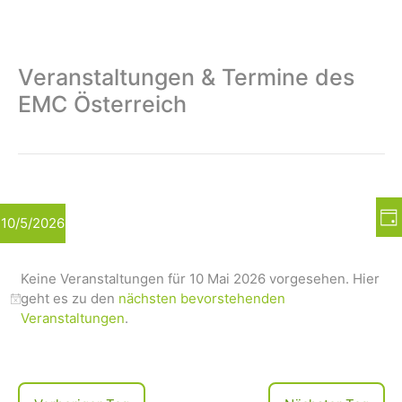
Veranstaltungen & Termine des
EMC Österreich
A
V
10/5/2026
T
e
n
a
r
D
s
g
a
a
Keine Veranstaltungen für 10 Mai 2026 vorgesehen. Hier
i
t
n
geht es zu den
nächsten bevorstehenden
u
c
s
Veranstaltungen
.
m
t
h
w
a
t
ä
l
h
e
t